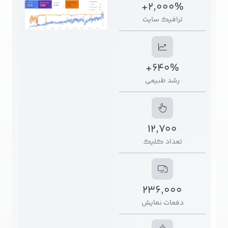
2,000%+
ترافیک سایت
640%+
رشد طبیعی
12,700
تعداد کلیک
236,000
دفعات نمایش