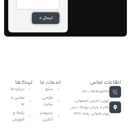
ارسال
اعات تماس
خدمات ما
لینک‌ها
سئو
درباره ما
44485327 - 021
طراحی
تماس با
تهران، اشرفی اصفهانی،
سایت
ما
بالاتر از میدان پونک، نبش
تبلیغات
بلاگ و
بلوار کمالی، پلاک 238
آنلاین
آموزش