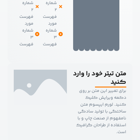
شماره
شماره
۲
۲
فهرست
فهرست
مورد
مورد
شماره
شماره
۳
۳
فهرست
فهرست
ن تیتر خود را وارد
ید
ی تغییر این متن بر روی
مه ویرایش کلیک
د. لورم ایپسوم متن
تگی با تولید سادگی
فهوم از صنعت چاپ و با
فاده از طراحان گرافیک
ت.