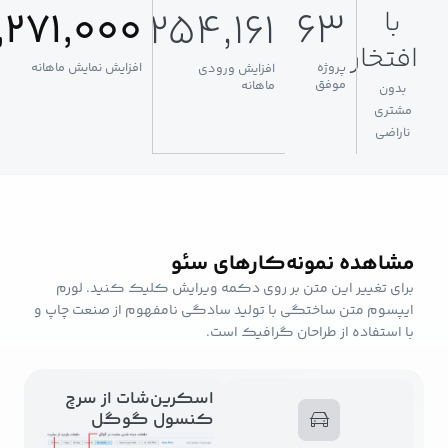
+
3,271,000
63
254,161
خار
پروژه
افزایش نمایش ماهانه
افزایش ورودی
موفق
ماهانه
ن
ی
ضی
هده نمونه‌کار‌های سئو
 تغییر این متن بر روی دکمه ویرایش کلیک کنید. لورم
وم متن ساختگی با تولید سادگی نامفهوم از صنعت چاپ و
ستفاده از طراحان گرافیک است.
اسکرین‌شات از سرچ
کنسول گوگل